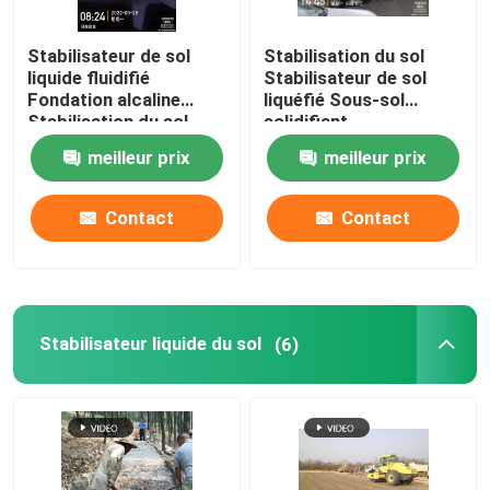
Floculants dans l'eau
Stabilisateur de sol
Stabilisation du sol
liquide fluidifié
Stabilisateur de sol
Fondation alcaline
liquéfié Sous-sol
Agents de rétention d'eau
Stabilisation du sol
solidifiant
meilleur prix
meilleur prix
Stabilisateur du sol au graphène
Contact
Contact
agent étanche
pompe concrète de remorque
Stabilisateur liquide du sol
(6)
Machine de projection humide