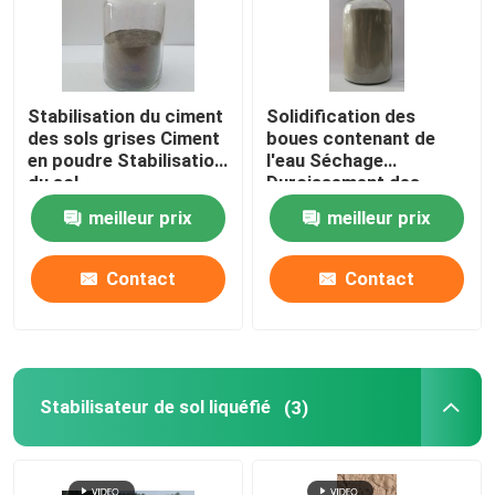
Stabilisation du ciment
Solidification des
des sols grises Ciment
boues contenant de
en poudre Stabilisation
l'eau Séchage
du sol
Durcissement des
routes Stabilisation du
meilleur prix
meilleur prix
ciment
Contact
Contact
Stabilisateur de sol liquéfié
(3)