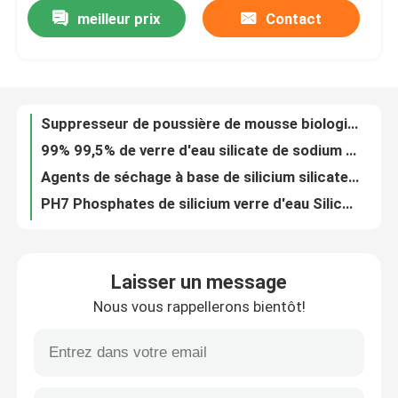
meilleur prix
Contact
Suppresseur de poussière de mousse biologique organique Suppression de poussière industrielle pour l'exploitation minière du charbon
99% 99,5% de verre d'eau silicate de sodium enfoncement de fond de remplissage de verre d'eau silicate
Visite de l'usine
Agents de séchage à base de silicium silicate 98%
PH7 Phosphates de silicium verre d'eau Silicate de sodium agent de durcissement 93 Blancheur
Contrôle de la qualité
Stabilisateur de sol solidifié
Stabilisateur de lisier solidifiant la route sans ciment
Nous contacter
Stabilisation du ciment des sols grises Ciment en poudre Stabilisation du sol
Agents de solidification des boues en poudre Stabilisateur des boues de rivière
Demandez un devis
Solidification des boues contenant de l'eau Séchage Durcissement des routes Stabilisation du ciment
Solidification des boues de champs pétrolifères Solidificateur de boue au fond du réservoir d'huile
Stabilisateur de sol routier
Laisser un message
Agents de séchage de la surface du lit routier Stabilisateur du sol routier 1,0 G/cm3
Nous vous rappellerons bientôt!
Agents de durcissement de renforcement de la route Stabilisateur de sol pour la construction de lits routiers
Stabilisateur liquide du sol
Agents de durcissement du béton pour le renforcement des murs Agents de durcissement des surfaces liquides
Poudre de solidification du sol pour additifs de béton sous-marins non dispersibles
Stabilisateur enzymatique du sol
Agents de durcissement du béton perméables Stabilisateur du sol routier Poudre de renforcement