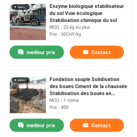
Enzyme biologique stabilisateur
du sol Voie écologique
Stabilisation chimique du sol
MOQ：25 kg ou plus
Prix：50CHY/kg
meilleur prix
Contact
Fondation souple Solidisation
des boues Ciment de la chaussée
Stabilisation des boues en
poudre
MOQ：1 tonne
Prix：800
meilleur prix
Contact