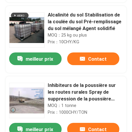
Alcalinité du sol Stabilisation de
la coulée du sol Pré-remplissage
du sol mélangé Agent solidifié
MOQ：25 kg ou plus
Prix：10CHY/KG
meilleur prix
Contact
Inhibiteurs de la poussière sur
les routes rurales Spray de
suppression de la poussière
soluble dans l'eau
MOQ：1 tonne
Prix：1000CHY/TON
meilleur prix
Contact