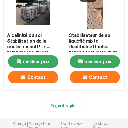
Alcalinité du sol
Stabilisateur de sol
Stabilisation de la
liquéfié mixte
coulée du sol Pré-
fluidifiable Roche
remplissage du sol
brune Stabilisateur de
mélangé Agent solidifié
sol solide
meilleur prix
meilleur prix
Contact
Contact
Regardez plus
Aperçu
Au sujet de
Contactez-
Desktop