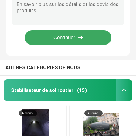
Élimination des cendres moulues Stabilisateur du béton Étancheur du béton Agent de durcissement
La solidification des boues
Stabilisateur de sol en poudre instantanée agent durcissant le béton
Agent solidifiant à faible alcalinité Stabilisateur liquide du sol Enzyme biologique
Stabilisateur liquide du sol végétal de serre, solidificateur du sol
Stabilisateur de sol liquéfié
Stabilisateur de sol liquide brun, agent de séchage du sol respectueux de l'environnement
Dépoussiérage
AUTRES CATÉGORIES DE NOUS
Stabilisateur de béton
Stabilisateur de sol routier
(15)
Silicate de sodium de verre d'eau
Additif pour le béton sous-marin
Silicate de lithium