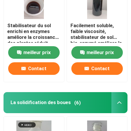
Stabilisateur du sol
Facilement soluble,
enrichi en enzymes
faible viscosité,
améliore la croissance
stabilisateur de sol
des plantes réduit
bio-enzymé améliore le
l'érosion PH7.0-9.0
sol sur tous les types
meilleur prix
meilleur prix
de surfaces
Contact
Contact
La solidification des boues
(6)