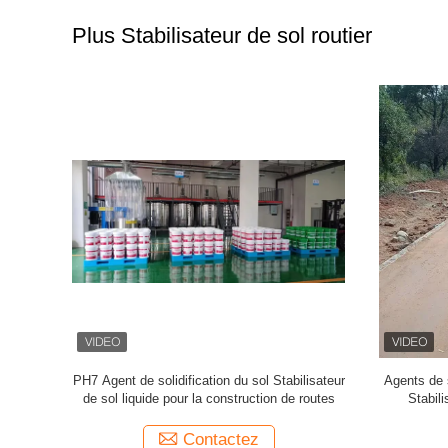
Plus Stabilisateur de sol routier
ié agent de
Agents de durcissement du béton pour le
Agents 
re ramée
renforcement des murs Agents de
polymère en
durcissement des surfaces liquides
Contactez