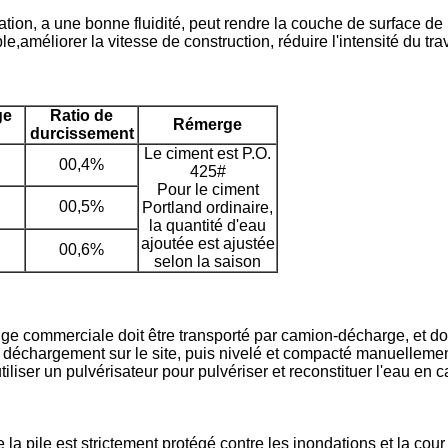
lation, a une bonne fluidité, peut rendre la couche de surface d
améliorer la vitesse de construction, réduire l'intensité du trav
ge
Ratio de
R
émerge
durcissement
Le ciment est P.O.
00,4%
425#
Pour le ciment
00,5%
Portland ordinaire,
la quantité d'eau
ajoutée est ajustée
00,6%
selon la saison
commerciale doit être transporté par camion-décharge, et doit ê
échargement sur le site, puis nivelé et compacté manuellement,
liser un pulvérisateur pour pulvériser et reconstituer l'eau en c
la pile est strictement protégé contre les inondations et la cour 