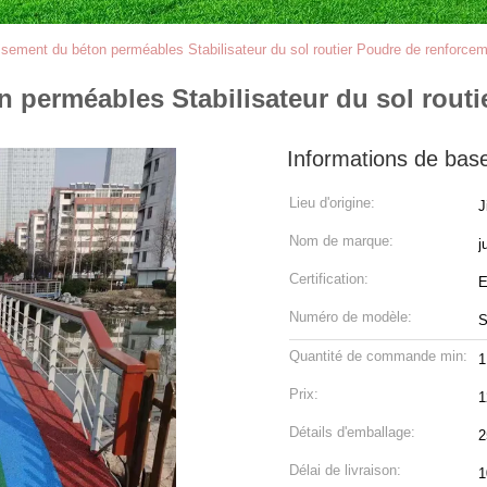
sement du béton perméables Stabilisateur du sol routier Poudre de renforce
 perméables Stabilisateur du sol rout
Informations de bas
Lieu d'origine:
J
Nom de marque:
j
Certification:
Numéro de modèle:
S
Quantité de commande min:
1
Prix:
1
Détails d'emballage:
2
Délai de livraison:
1