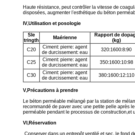
Haute résistance, peut contrôler la vitesse de coagu
disposées, augmenter l'esthétique du béton perméable,
IV,Utilisation et posologie
S
le
Rapport de dopa
M
aérienne
tringth
(kg)
Ciment: pierre: agent
C20
320:1600:8:90
de durcissement: eau
Ciment: pierre: agent
C25
350:1600:10:98
de durcissement: eau
Ciment: pierre: agent
C30
380:1600:12:110
de durcissement: eau
V,
Précautions à prendre
Le béton perméable mélangé par la station de mélange 
recommandé de paver avec une petite pelle après le d
perméable pendant le processus de construction,et uti
VI,
Réservation
Conserver dans un entrepôt ventilé et sec, le fond de 