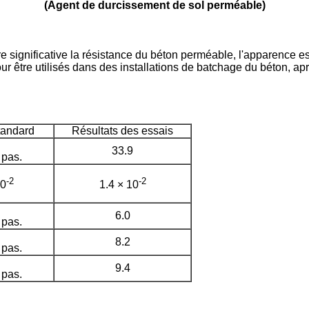
(Agent de durcissement de sol perméable)
ignificative la résistance du béton perméable, l'apparence est 
ur être utilisés dans des installations de batchage du béton, a
tandard
Résultats des essais
33.9
 pas.
-
2
-
2
10
1.4 × 10
6.0
 pas.
8.2
 pas.
9.4
 pas.