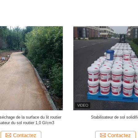
de séchage des sols à base de
Agents de durcissement de renforc
 lotion liquide Séchage du sol sans
route Stabilisateur de sol pour la c
ciment ni chaux
de lits routiers
Contactez
Contactez