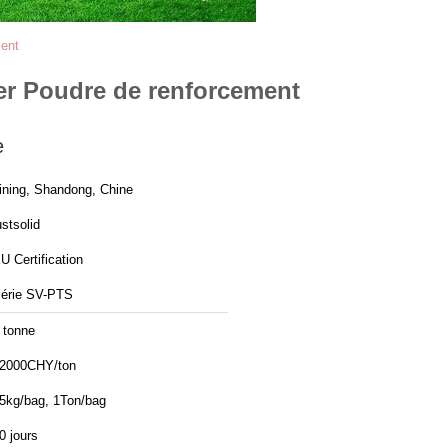
ment
ier Poudre de renforcement
e
ining, Shandong, Chine
ustsolid
EU Certification
érie SV-PTS
 tonne
2000CHY/ton
5kg/bag, 1Ton/bag
0 jours