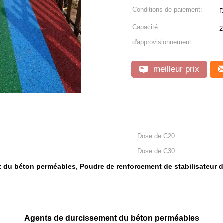
Conditions de paiement:
D
Capacité
2
d'approvisionnement:
meilleur prix
Dose de C20:
Dose de C30:
t du béton perméables
Poudre de renforcement de stabilisateur de
,
Agents de durcissement du béton perméables