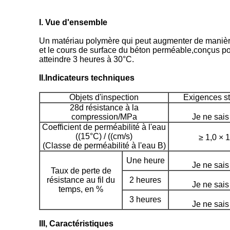
I. Vue d'ensemble
Un matériau polymère qui peut augmenter de manière s
et le cours de surface du béton perméable,conçus po
atteindre 3 heures à 30°C.
II.Indicateurs techniques
Objets d'inspection
Exigences s
28d résistance à la
compression/MPa
Je ne sais
Coefficient de perméabilité à l'eau
((15°C) / ((cm/s)
≥ 1,0 × 
(Classe de perméabilité à l'eau B)
Une heure
Je ne sais
Taux de perte de
résistance au fil du
2 heures
Je ne sais
temps, en %
3 heures
Je ne sais
III, Caractéristiques